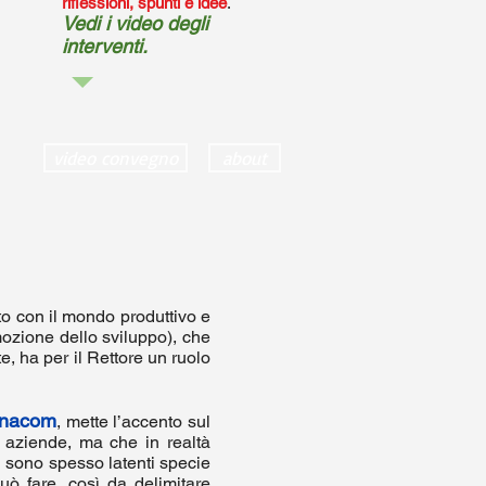
riflessioni, spunti e idee
.
Vedi i video degli
interventi.
video convegno
about
to con il mondo produttivo e
mozione dello sviluppo), che
e, ha per il Rettore un ruolo
ornacom
, mette l’accento sul
e aziende, ma che in realtà
ni sono spesso latenti specie
uò fare, così da delimitare