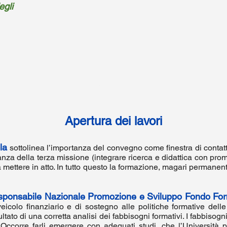
egli
Convegno a Teramo il 21 settembre 2018
Università - Aula Tesi - ore 9-13
Apertura dei lavori
la
sottolinea l’importanza del convegno come finestra di contat
tanza della terza missione (integrare ricerca e didattica con pro
a mettere in atto. In tutto questo la formazione, magari permanent
esponsabile Nazionale Promozione e Sviluppo Fondo F
icolo finanziario e di sostegno alle politiche formative dell
ltato di una corretta analisi dei fabbisogni formativi. I fabbisog
 Occorre farli emergere con adeguati studi, che l’Università p