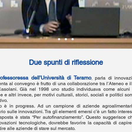
Due spunti di riflessione
ofessoressa dell’Università di Teramo
parla di innovaz
,
enta al convegno è frutto di una collaborazione tra l’Ateneo e i
 Casolani. Già nel 1998 uno studio individuava come alcuni t
 e altri invece, per motivi culturali, storici, sociali e politici 
tivo.
to è in progress. Ad un campione di aziende agroalimentar
io sulle innovazioni. Tra gli elementi emersi c’è un fatto inte
risposta è stata “Per autofinanziamento”. Questo suggerisce c
ovazioni tecnologiche, dovrebbe favorire la capacità di capi
tire alle aziende di stare sul mercato.