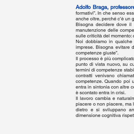
Adolfo Braga, professore
formativi”. In che senso ess
anche oltre, perché c’è un 
Bisogna decidere dove il 
manutenzione delle competen
sulle criticità del momento:
Noi dobbiamo in qualche 
imprese. Bisogna evitare di
competenze giuste”.
Il processo è più complica
punto di vista nuovo, su cu
termini di competenze stabil
contratti venivano chiama
competenze. Quando poi un
entra in sintonia con altre
è scontato entra in crisi.
Il lavoro cambia e naturalm
piacere o non piacere, ma l
dietro e si sviluppano a
dimensione cognitiva rispe