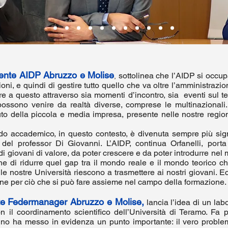
idente AIDP Abruzzo e Molise
sottolinea che l’AIDP si occup
,
ioni, e quindi di gestire tutto quello che va oltre l’amministrazi
e a questo attraverso sia momenti d’incontro, sia eventi sul terr
ossono venire da realtà diverse, comprese le multinazionali.
uto della piccola e media impresa, presente nelle nostre regio
o accademico, in questo contesto, è divenuta sempre più signi
 del professor Di Giovanni. L’AIDP, continua Orfanelli, port
e di giovani di valore, da poter crescere e da poter introdurre ne
e di ridurre quel gap tra il mondo reale e il mondo teorico 
e le nostre Università riescono a trasmettere ai nostri giovani.
one per ciò che si può fare assieme nel campo della formazione.
nte Federmanager Abruzzo e Molise,
lancia l’idea di un lab
n il coordinamento scientifico dell’Università di Teramo. Fa p
o ha messo in evidenza un punto importante: il vero probl