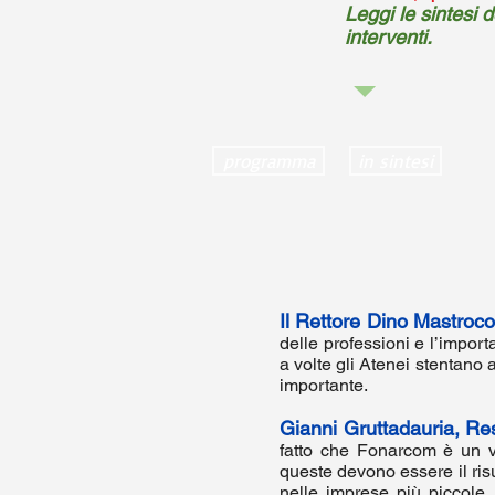
Leggi le sintesi d
interventi.
programma
in sintesi
Il Rettore Dino Mastroco
delle professioni e l’impor
a volte gli Atenei stentano 
importante.
Gianni Gruttadauria, R
fatto che Fonarcom è un ve
queste devono essere il risu
nelle imprese più piccole.