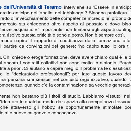
 dell’Università di Teramo
interviene su “Essere in anticipo
,
ere in anticipo nell’analisi dei fabbisogni? Bisogna proiettare 
grado di invecchiamento delle competenze incredibile, proprio d
mercato sta chiedendo altro rispetto al passato e dove bi
ze acquisite. E’ importante non limitarsi agli aspetti conting
 ora risolvo questa criticità e sono a posto. Non è sempre così.
modo capire il rapporto di sudditanza della formazione all
 partire da convinzioni del genere: “ho capito tutto, io ora ti 
to. Chi chiede o eroga formazione, deve avere chiaro qual è la
i ancora i contratti collettivi non sono molto in sintonia. Per
ite a priori. Ci aiutano a capire meglio il problema le classifica
te le “declaratorie professionali”: per fare questo lavoro d
a persona si inserisce nel contesto organizzativo, quando l
 competenze, quando c’è la contaminazione tra vecchie generazio
ente non bastano più i titoli di studio. L’abbiamo vissuto nel
’idea era in qualche modo dar spazio alle competenze trasversa
nche attraverso gli hobby, se opportunamente stimolate pos
tto alle nuove esigenze e conoscenze.